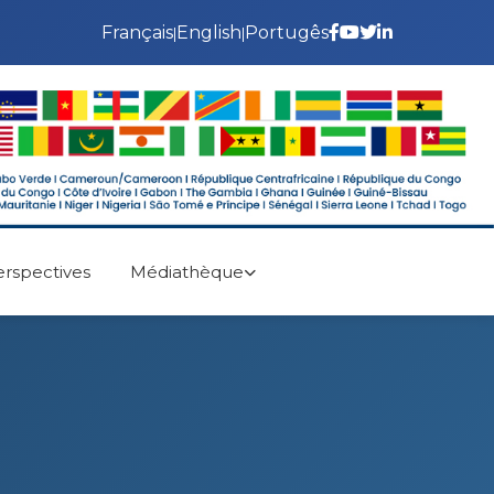
Français
English
Portugês
|
|
erspectives
Médiathèque