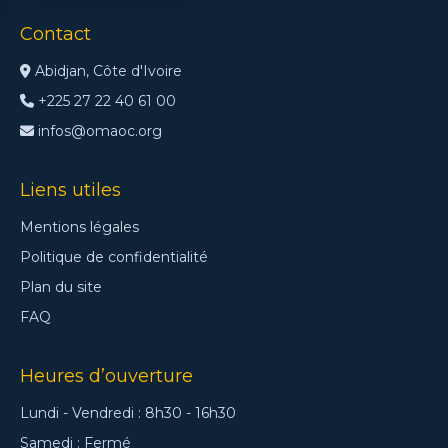
Climate Prediction
Contact
Conference, 04 02
2025
Abidjan, Côte d'Ivoire
19/01/2026
+225 27 22 40 61 00
infos@omaoc.org
Liens utiles
Mentions légales
Politique de confidentialité
Plan du site
FAQ
Heures d’ouverture
Lundi - Vendredi : 8h30 - 16h30
Samedi : Fermé