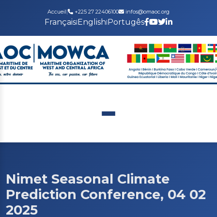
Accueil
|
+225 27 22406100
infos@omaoc.org
Français
English
Portugês
|
|
Nimet Seasonal Climate
Prediction Conference, 04 02
2025