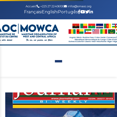
Accueil
|
+225 27 22406100
infos@omaoc.org
Français
English
Portugês
|
|