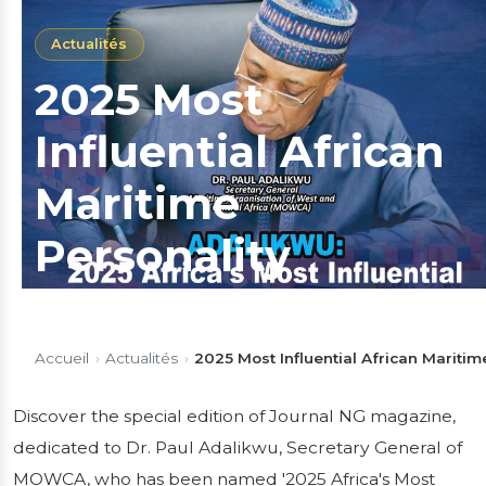
Actualités
2025 Most
Influential African
Maritime
Personality
Discover the special edition of Journal NG
magazine, dedicated to Dr. Paul Adalikwu,
Accueil
›
Actualités
›
2025 Most Influential African Maritim
Secretary General of MOWCA, who has been
named '2025 Africa's Most Influential
Discover the special edition of Journal NG magazine,
Maritime Personality'. In this exclusive issue,
dedicated to Dr. Paul Adalikwu, Secretary General of
he reflects on his...
MOWCA, who has been named '2025 Africa's Most