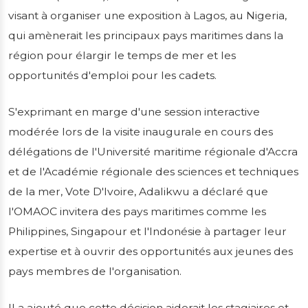
visant à organiser une exposition à Lagos, au Nigeria,
Le Dr Paul Adalikwu, secrétaire général de
qui amènerait les principaux pays maritimes dans la
l'Organisation maritime de l'Afrique de
région pour élargir le temps de mer et les
l'Ouest et centrale (OMAOC), a révélé les
opportunités d'emploi pour les cadets.
plans de l'organisation visant à organiser
une exposition à Lagos, au Nigeria, qui
S'exprimant en marge d'une session interactive
amènerait les principa...
modérée lors de la visite inaugurale en cours des
Publié le 06/05/2026
2 min de lecture
délégations de l'Université maritime régionale d'Accra
et de l'Académie régionale des sciences et techniques
de la mer, Vote D'Ivoire, Adalikwu a déclaré que
l'OMAOC invitera des pays maritimes comme les
Philippines, Singapour et l'Indonésie à partager leur
expertise et à ouvrir des opportunités aux jeunes des
pays membres de l'organisation.
Il a ajouté que cette décision aiderait les stagiaires et