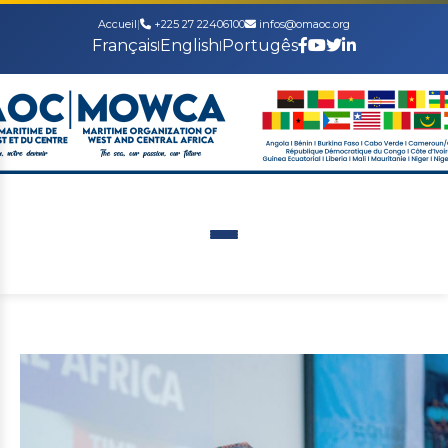
Accueil
|
+225 27 22406100
infos@omaoc.org
Français
English
Portugês
|
|