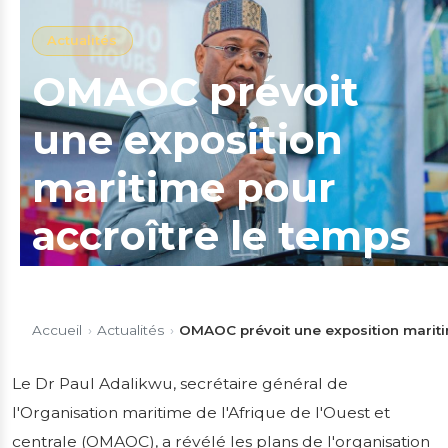
Actualités
OMAOC prévoit
une exposition
maritime pour
accroître le temps
passé en mer et
les possibilités
Accueil
›
Actualités
›
OMAOC prévoit une exposition maritim
d'emploi pour les
Le Dr Paul Adalikwu, secrétaire général de
l'Organisation maritime de l'Afrique de l'Ouest et
cadets
centrale (OMAOC), a révélé les plans de l'organisation