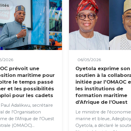
lités
Actualités
5/2026
06/05/2026
C prévoit une
Oyetola exprime son
sition maritime pour
soutien à la collabor
oître le temps passé
initiée par l'OMAOC 
er et les possibilités
les institutions de
ploi pour les cadets
formation maritime
d’Afrique de l’Ouest
 Paul Adalikwu, secrétaire
al de l'Organisation
Le ministre de l'économi
ime de l'Afrique de l'Ouest
marine et bleue, Adegbo
ntrale (OMAOC)...
Oyetola, a déclaré le sout