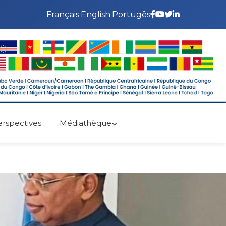
Français
English
Portugês
|
|
erspectives
Médiathèque