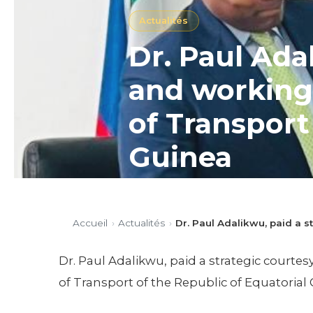
Actualités
Dr. Paul Ada
and working 
of Transport
Guinea
Dr. Paul Adalikwu, paid a strat
Transport of the Republic of E
Accueil
›
Actualités
›
Dr. Paul Adalikwu, paid a s
Publié le 29/01/2026
1 min de 
Dr. Paul Adalikwu, paid a strategic courtes
of Transport of the Republic of Equatorial