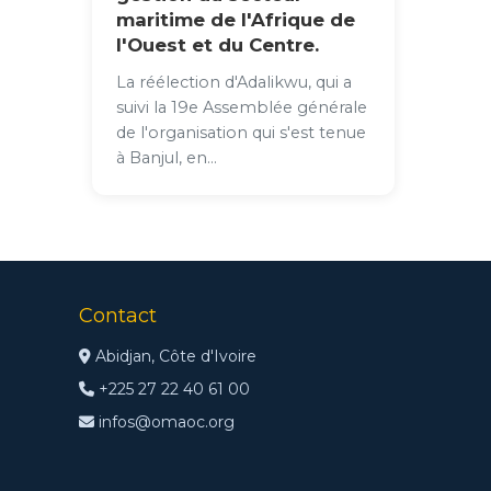
maritime de l'Afrique de
l'Ouest et du Centre.
La réélection d'Adalikwu, qui a
suivi la 19e Assemblée générale
de l'organisation qui s'est tenue
à Banjul, en...
Contact
Abidjan, Côte d'Ivoire
+225 27 22 40 61 00
infos@omaoc.org