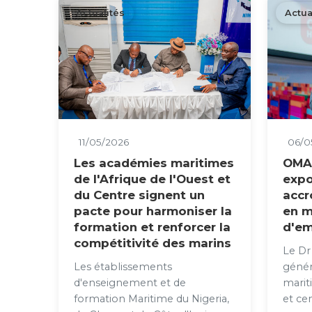
Actualités
Actua
11/05/2026
06/0
Les académies maritimes
OMAO
de l'Afrique de l'Ouest et
expo
du Centre signent un
accr
pacte pour harmoniser la
en m
formation et renforcer la
d'em
compétitivité des marins
Le Dr
Les établissements
génér
d'enseignement et de
marit
formation Maritime du Nigeria,
et ce