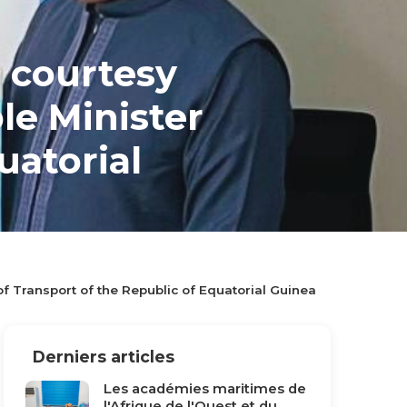
c courtesy
le Minister
uatorial
ister of
of Transport of the Republic of Equatorial Guinea
Derniers articles
Les académies maritimes de
l'Afrique de l'Ouest et du