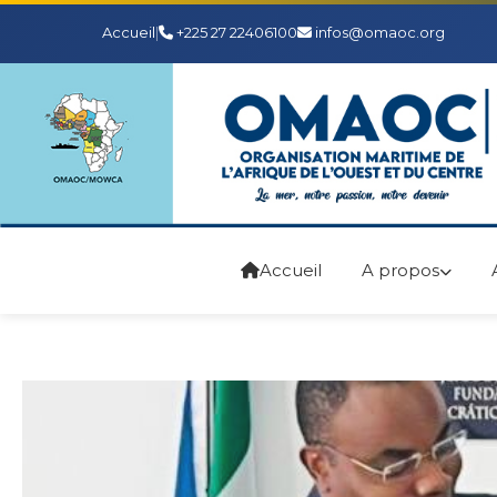
Accueil
|
+225 27 22406100
infos@omaoc.org
Accueil
A propos