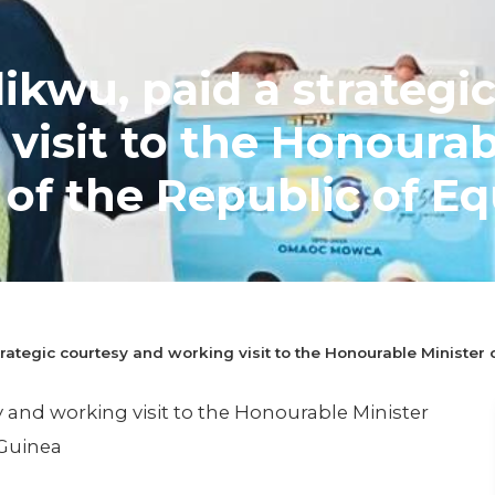
likwu, paid a strategi
visit to the Honourab
 of the Republic of Eq
egic courtesy and working visit to the Honourable Min
quatorial Guinea
trategic courtesy and working visit to the Honourable Minister 
lecture
y and working visit to the Honourable Minister
 Guinea