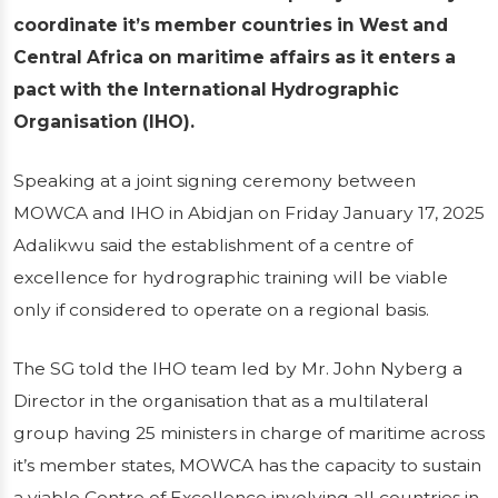
REGIONAL
coordinate it’s member countries in West and
Central Africa on maritime affairs as it enters a
COORDINATION
pact with the International Hydrographic
Organisation (IHO).
Secretary General of the Maritime
Organisation of West and Central Africa
Speaking at a joint signing ceremony between
(MOWCA) , Dr. Paul Adalikwu has restated
MOWCA and IHO in Abidjan on Friday January 17, 2025
the capacity of the body to coordinate it’s
Adalikwu said the establishment of a centre of
member countries in West and Central
excellence for hydrographic training will be viable
Africa on maritime affairs as it e...
only if considered to operate on a regional basis.
Publié le 14/01/2026
2 min de lecture
The SG told the IHO team led by Mr. John Nyberg a
Director in the organisation that as a multilateral
group having 25 ministers in charge of maritime across
it’s member states, MOWCA has the capacity to sustain
a viable Centre of Excellence involving all countries in