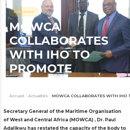
Actualités
MOWCA
COLLABORATES
WITH IHO TO
PROMOTE
HYDROGRAPHIC
STANDARDS,
Accueil
›
Actualités
›
MOWCA COLLABORATES WITH IHO T
RESTATES
Secretary General of the Maritime Organisation
of West and Central Africa (MOWCA) , Dr. Paul
CAPACITY FOR
Adalikwu has restated the capacity of the body to