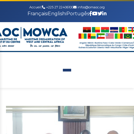
Accueil
|
+225 27 22406100
infos@omaoc.org
Français
English
Portugês
|
|