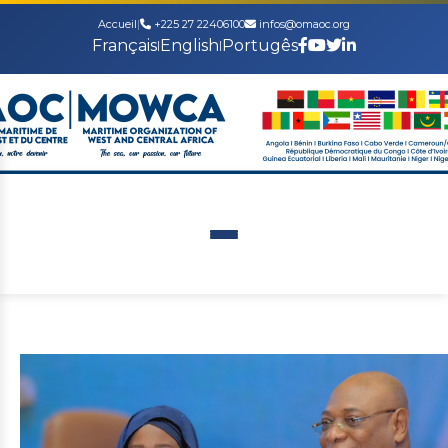
Accueil
|
+225 27 22406100
infos@omaoc.org
Français
English
Portugês
|
|