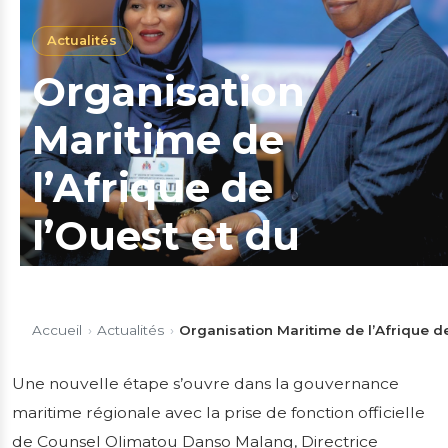
Actualités
Organisation
Maritime de
l’Afrique de
l’Ouest et du
Centre : La
Gambie prend la
Accueil
›
Actualités
›
Organisation Maritime de l’Afrique d
tête du Comité
Une nouvelle étape s’ouvre dans la gouvernance
maritime régionale avec la prise de fonction officielle
des Experts
de Counsel Olimatou Danso Malang, Directrice