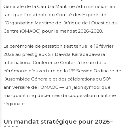
(2026–2028)
Générale de la Gambia Maritime Administration, en
tant que Présidente du Comité des Experts de
l’Organisation Maritime de l’Afrique de l’Ouest et du
Une nouvelle étape s’ouvre dans la
gouvernance maritime régionale avec la
Centre (OMAOC) pour le mandat 2026–2028.
prise de fonction officielle de Counsel
Olimatou Danso Malang, Directrice Générale
La cérémonie de passation s’est tenue le 16 février
de la Gambia Maritime Administration, en
2026 au prestigieux Sir Dawda Kairaba Jawara
tant que Présidente du Comité de...
International Conference Center, à l’issue de la
cérémonie d’ouverture de la 19ᵉ Session Ordinaire de
Publié le 26/02/2026
3 min de lecture
l’Assemblée Générale et des célébrations du 50ᵉ
anniversaire de l’OMAOC — un jalon symbolique
marquant cinq décennies de coopération maritime
régionale.
Un mandat stratégique pour 2026–